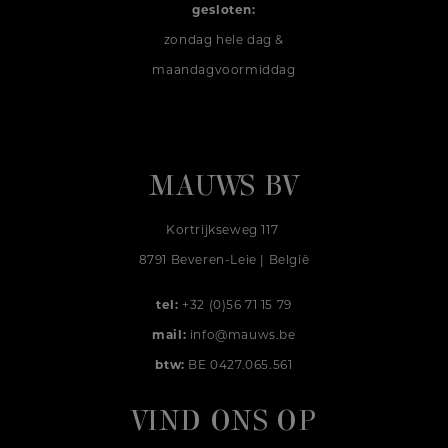
gesloten:
zondag hele dag &
maandagvoormiddag
MAUWS BV
Kortrijkseweg 117
8791 Beveren-Leie | België
tel:
+32 (0)56 71 15 79
mail:
info@mauws.be
btw:
BE 0427.065.561
VIND ONS OP