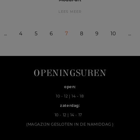
Modul-art
LEES MEER
...
4
5
6
7
8
9
10
...
OPENINGSUREN
open:
10 - 12 | 14 - 18
zaterdag:
10 - 12 | 14 - 17
(MAGAZIJN GESLOTEN IN DE NAMIDDAG )